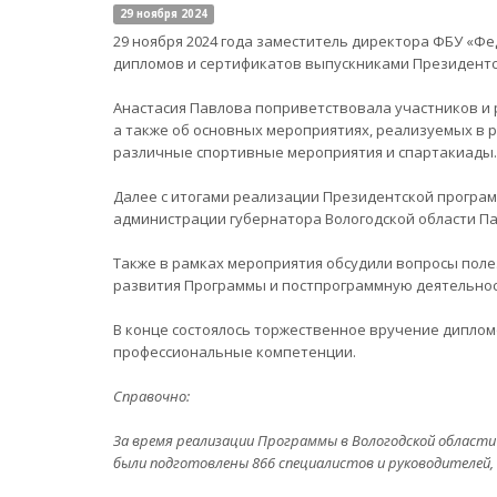
29 ноября 2024
29 ноября 2024 года заместитель директора ФБУ «Ф
дипломов и сертификатов выпускниками Президентск
Анастасия Павлова поприветствовала участников и 
а также об основных мероприятиях, реализуемых в 
различные спортивные мероприятия и спартакиады.
Далее с итогами реализации Президентской програм
администрации губернатора Вологодской области П
Также в рамках мероприятия обсудили вопросы пол
развития Программы и постпрограммную деятельнос
В конце состоялось торжественное вручение дипломо
профессиональные компетенции.
Справочно:
За время реализации Программы в Вологодской области
были подготовлены 866 специалистов и руководителей,