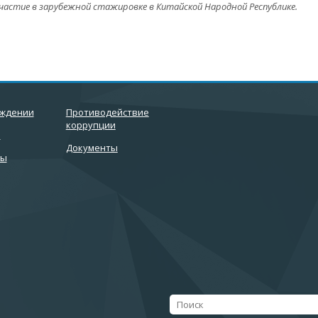
 участие в зарубежной стажировке в Китайской Народной Республике.
еждении
Противодействие
коррупции
и
Документы
ты