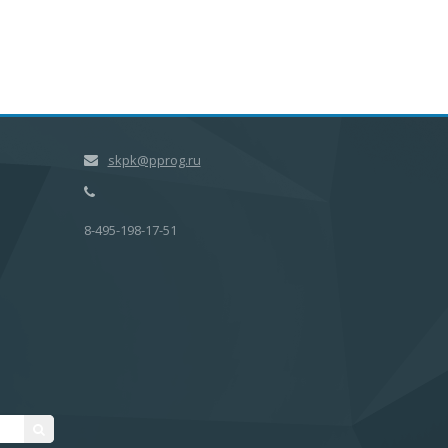
skpk@pprog.ru
8-495-198-17-51