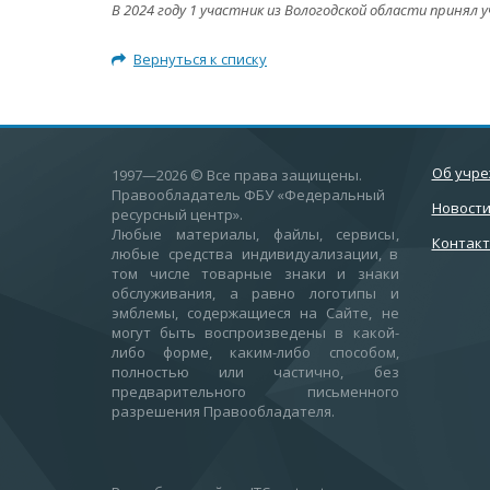
В 2024 году 1 участник из Вологодской области принял
Вернуться к списку
Об учр
1997—2026
© Все права защищены.
Правообладатель ФБУ «Федеральный
Новост
ресурсный центр».
Любые материалы, файлы, сервисы,
Контак
любые средства индивидуализации, в
том числе товарные знаки и знаки
обслуживания, а равно логотипы и
эмблемы, содержащиеся на Сайте, не
могут быть воспроизведены в какой-
либо форме, каким-либо способом,
полностью или частично, без
предварительного письменного
разрешения Правообладателя.