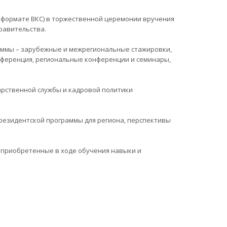
в формате ВКС) в торжественной церемонии вручения
равительства.
раммы – зарубежные и межрегиональные стажировки,
нференция, региональные конференции и семинары,
арственной службы и кадровой политики
резидентской программы для региона, перспективы
а приобретенные в ходе обучения навыки и