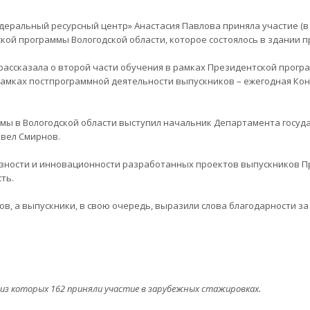
едеральный ресурсный центр» Анастасия Павлова приняла участие (
ой программы Вологодской области, которое состоялось в здании п
рассказала о второй части обучения в рамках Президентской прог
рамках постпрограммной деятельности выпускников – ежегодная Ко
мы в Вологодской области выступил начальник Департамента госуд
авел Смирнов.
езности и инновационности разработанных проектов выпускников П
ть.
в, а выпускники, в свою очередь, выразили слова благодарности з
 из которых 162 приняли участие в зарубежных стажировках.