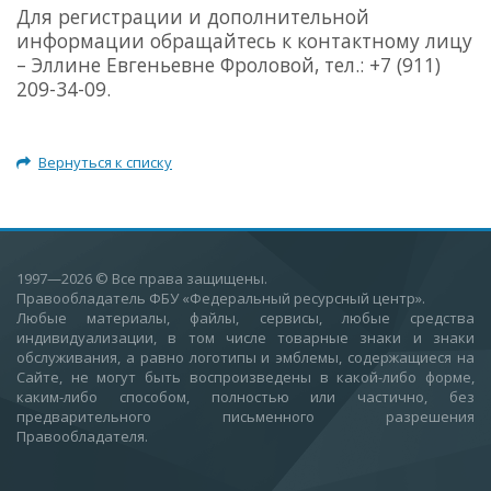
Для регистрации и дополнительной
информации обращайтесь к контактному лицу
– Эллине Евгеньевне Фроловой, тел.: +7 (911)
209-34-09.
Вернуться к списку
1997—2026
© Все права защищены.
Правообладатель ФБУ «Федеральный ресурсный центр».
Любые материалы, файлы, сервисы, любые средства
индивидуализации, в том числе товарные знаки и знаки
обслуживания, а равно логотипы и эмблемы, содержащиеся на
Сайте, не могут быть воспроизведены в какой-либо форме,
каким-либо способом, полностью или частично, без
предварительного письменного разрешения
Правообладателя.