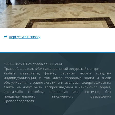
Вернуться к списку
1997—2026
© Все права защищены.
Правообладатель ФБУ «Федеральный ресурсный центр».
Любые материалы, файлы, сервисы, любые средства
индивидуализации, в том числе товарные знаки и знаки
обслуживания, а равно логотипы и эмблемы, содержащиеся на
Сайте, не могут быть воспроизведены в какой-либо форме,
каким-либо способом, полностью или частично, без
предварительного письменного разрешения
Правообладателя.