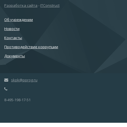
Разработка сайта
-
ITConstruct
Об учреждении
Новости
Контакты
Противодействие коррупции
Документы
skpk@pprog.ru
8-495-198-17-51