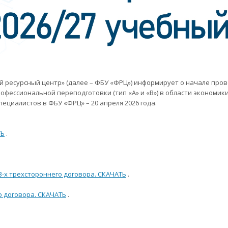
есурсный центр» (далее – ФБУ «ФРЦ») информирует о начале прове
офессиональной переподготовки (тип «А» и «В») в области экономики 
ециалистов в ФБУ «ФРЦ» – 20 апреля 2026 года.
ТЬ
.
-х трехстороннего договора. СКАЧАТЬ
.
о договора. СКАЧАТЬ
.