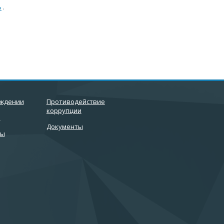
Ь
.
еждении
Противодействие
коррупции
и
Документы
ты