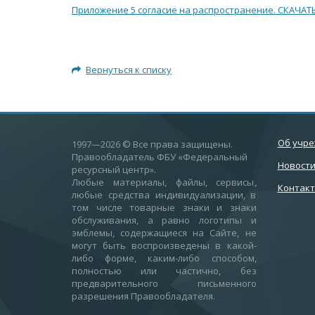
Приложение 5 согласие на распространение. СКАЧАТ
Вернуться к списку
Об учр
1997—2026
© Все права защищены.
Правообладатель ФБУ «Федеральный
Новост
ресурсный центр».
Любые материалы, файлы, сервисы,
Контак
любые средства индивидуализации, в
том числе товарные знаки и знаки
обслуживания, а равно логотипы и
эмблемы, содержащиеся на Сайте, не
могут быть воспроизведены в какой-
либо форме, каким-либо способом,
полностью или частично, без
предварительного письменного
разрешения Правообладателя.