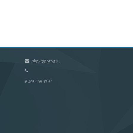
skpk@pprog.ru
8-495-198-17-51