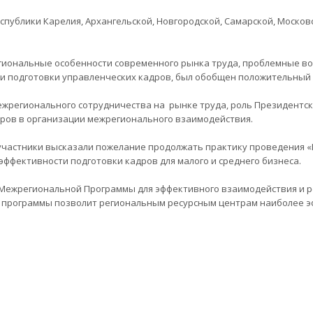
ублики Карелия, Архангельской, Новгородской, Самарской, Московс
ональные особенности современного рынка труда, проблемные во
и подготовки управленческих кадров, был обобщен положительный
жрегионального сотрудничества на рынке труда, роль Президентск
тров в организации межрегионального взаимодействия.
частники высказали пожелание продолжать практику проведения «К
фективности подготовки кадров для малого и среднего бизнеса.
ежрегиональной Программы для эффективного взаимодействия и р
 программы позволит региональным ресурсным центрам наиболее 