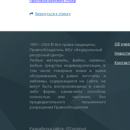
Протокол круглого стола
Вернуться к списку
Об учр
1997—2026
© Все права защищены.
Правообладатель ФБУ «Федеральный
Новост
ресурсный центр».
Любые материалы, файлы, сервисы,
Контак
любые средства индивидуализации, в
том числе товарные знаки и знаки
обслуживания, а равно логотипы и
эмблемы, содержащиеся на Сайте, не
могут быть воспроизведены в какой-
либо форме, каким-либо способом,
полностью или частично, без
предварительного письменного
разрешения Правообладателя.
Разработка сайта
-
ITConstruct