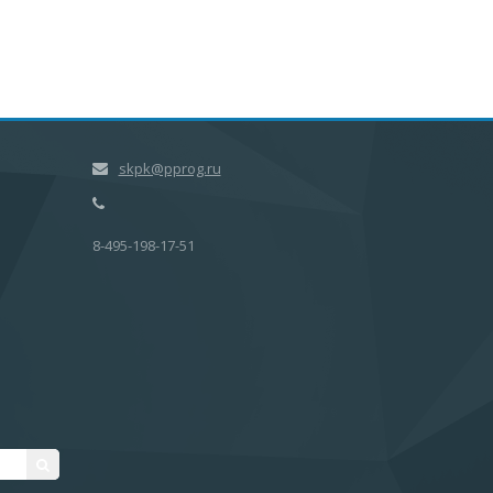
skpk@pprog.ru
8-495-198-17-51