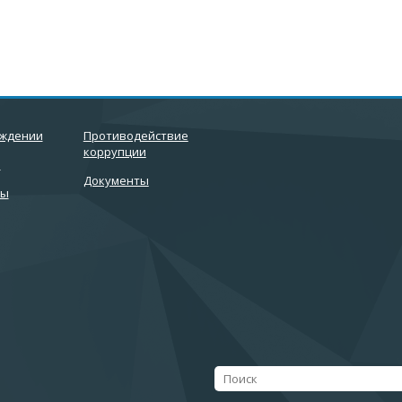
еждении
Противодействие
коррупции
и
Документы
ты