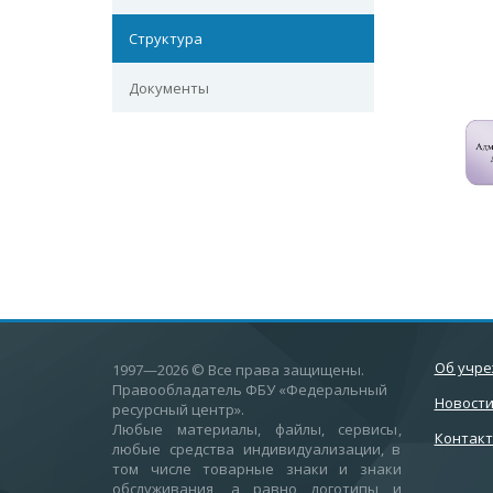
Структура
Документы
Об учр
1997—2026
© Все права защищены.
Правообладатель ФБУ «Федеральный
Новост
ресурсный центр».
Любые материалы, файлы, сервисы,
Контак
любые средства индивидуализации, в
том числе товарные знаки и знаки
обслуживания, а равно логотипы и