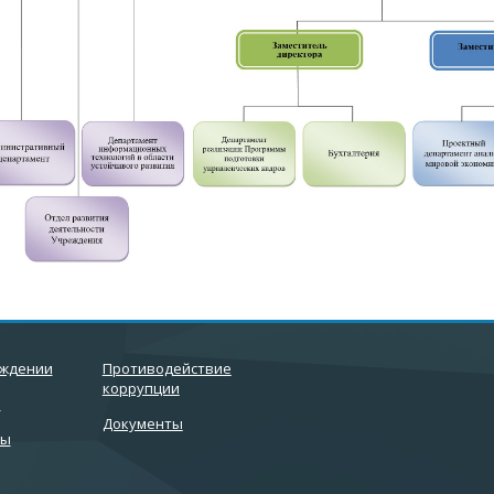
еждении
Противодействие
коррупции
и
Документы
ты