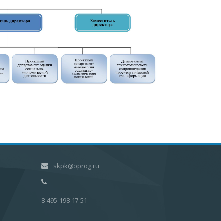
skpk@pprog.ru
8-495-198-17-51