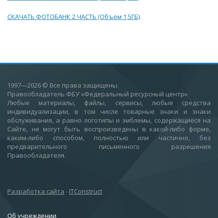
СКАЧАТЬ ФОТОБАНК 2 ЧАСТЬ (Объем 1,5ГБ)
.
1997—2026
© Все права защищены.
Правообладатель ФБУ «Федеральный ресурсный центр».
Любые материалы, файлы, сервисы, любые средства
индивидуализации, в том числе товарные знаки и знаки
обслуживания, а равно логотипы и эмблемы, содержащиеся на
Сайте, не могут быть воспроизведены в какой-либо форме,
каким-либо способом, полностью или частично, без
предварительного письменного разрешения
Правообладателя.
Разработка сайта
-
ITConstruct
Об учреждении