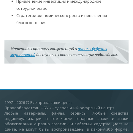
Привлечение инвестиций и международное
сотрудничество
Стратегии экономического роста и повышения
благосостояния
Материалы прошлых конференций и
анонсы будущих
мероприятий
доступны в соответствующих подразделах.
1997—2026
© Все права защищены.
Правообладатель ФБУ «Федеральный ресурсный центр».
Любые материалы, файлы, сервисы, любые средства
индивидуализации, в том числе товарные знаки и знаки
обслуживания, а равно логотипы и эмблемы, содержащиеся на
Сайте, не могут быть воспроизведены в какой-либо форме,