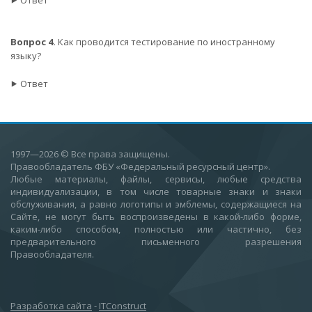
⯈ Ответ
Вопрос 4.
Как проводится тестирование по иностранному
языку?
⯈ Ответ
1997—2026
© Все права защищены.
Правообладатель ФБУ «Федеральный ресурсный центр».
Любые материалы, файлы, сервисы, любые средства
индивидуализации, в том числе товарные знаки и знаки
обслуживания, а равно логотипы и эмблемы, содержащиеся на
Сайте, не могут быть воспроизведены в какой-либо форме,
каким-либо способом, полностью или частично, без
предварительного письменного разрешения
Правообладателя.
Разработка сайта
-
ITConstruct