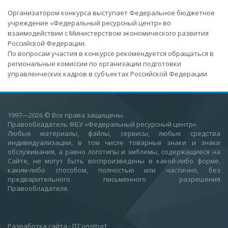
Организатором конкурса выступает Федеральное бюджетное
учреждение «Федеральный ресурсный центр» во
взаимодействии с Министерством экономического развития
Российской Федерации.
По вопросам участия в конкурсе рекомендуется обращаться в
региональные комиссии по организации подготовки
управленческих кадров в субъектах Российской Федерации
1997—2026
© Все права защищены.
Правообладатель ФБУ «Федеральный ресурсный центр».
Любые материалы, файлы, сервисы, любые средства
индивидуализации, в том числе товарные знаки и знаки
обслуживания, а равно логотипы и эмблемы, содержащиеся на
Сайте, не могут быть воспроизведены в какой-либо форме,
каким-либо способом, полностью или частично, без
предварительного письменного разрешения
Правообладателя.
Разработка сайта
-
ITConstruct