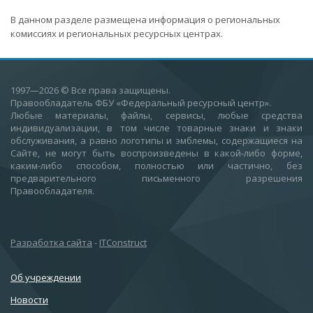
В данном разделе размещена информация о региональных
комиссиях и региональных ресурсных центрах.
1997—2026
© Все права защищены.
Правообладатель ФБУ «Федеральный ресурсный центр».
Любые материалы, файлы, сервисы, любые средства
индивидуализации, в том числе товарные знаки и знаки
обслуживания, а равно логотипы и эмблемы, содержащиеся на
Сайте, не могут быть воспроизведены в какой-либо форме,
каким-либо способом, полностью или частично, без
предварительного письменного разрешения
Правообладателя.
Разработка сайта
-
ITConstruct
Об учреждении
Новости