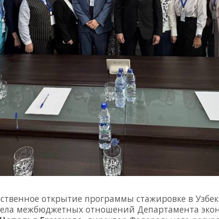
ественное открытие программы стажировке в Узбек
дела межбюджетных отношений Департамента экон