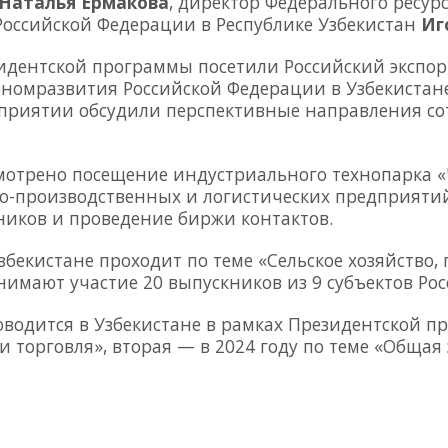
Наталья
Ермакова
, директор Федерального ресур
Российской Федерации в Республике Узбекистан
Иг
дентской программы посетили Российский экспорт
ономразвития Российской Федерации в Узбекиста
приятии обсудили перспективные направления со
отрено посещение индустриального технопарка «
ово-производственных и логистических предприят
ников и проведение биржи контактов.
Узбекистане проходит по теме «Сельское хозяйст
инимают участие 20 выпускников из 9 субъектов Ро
оводится в Узбекистане в рамках Президентской п
и торговля», вторая — в 2024 году по теме «Обща