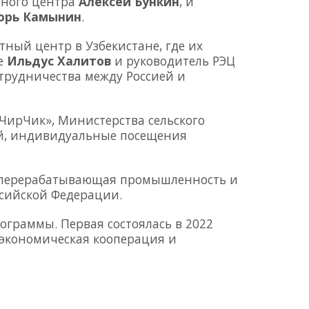
сного центра
Алексей Бункин
, и
орь Камынин
.
ный центр в Узбекистане, где их
не
Ильдус Халитов
и руководитель РЭЦ
трудничества между Россией и
ЧирЧик», Министерства сельского
ий, индивидуальные посещения
во, перерабатывающая промышленность и
ссийской Федерации.
рограммы. Первая состоялась в 2022
я экономическая кооперация и