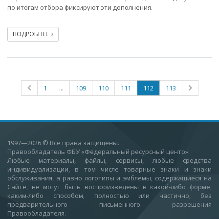
по итогам отбора фиксируют эти дополнения.
ПОДРОБНЕЕ
1
...
109
110
111
112
113
1997—2026
© Все права защищены.
Правообладатель ФБУ «Федеральный ресурсный центр».
Любые материалы, файлы, сервисы, любые средства
индивидуализации, в том числе товарные знаки и знаки
обслуживания, а равно логотипы и эмблемы, содержащиеся на
Сайте, не могут быть воспроизведены в какой-либо форме,
каким-либо способом, полностью или частично, без
предварительного письменного разрешения
Правообладателя.