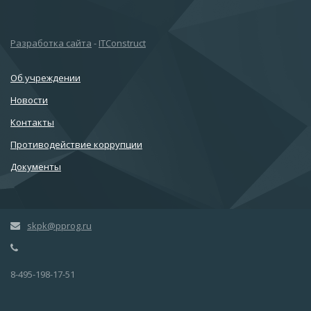
Разработка сайта
-
ITConstruct
Об учреждении
Новости
Контакты
Противодействие коррупции
Документы
skpk@pprog.ru
8-495-198-17-51