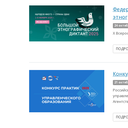
Федер
этног
24 октяб
X Всеро
ПОДР
Конку
21 октяб
Российс
управле
Агентст
ПОДР