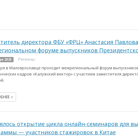
титель директора ФБУ «ФРЦ» Анастасия Павлова
гиональном форуме выпускников Президентско
Регионы
ря 2025
бря в Малоярославце проходит межрегиональный форум выпускнико
нческих кадров «Калужский вектор» с участием заместителя директ
й.
ОБНЕЕ
ялось открытие цикла онлайн-семинаров для в
аммы — участников стажировок в Китае