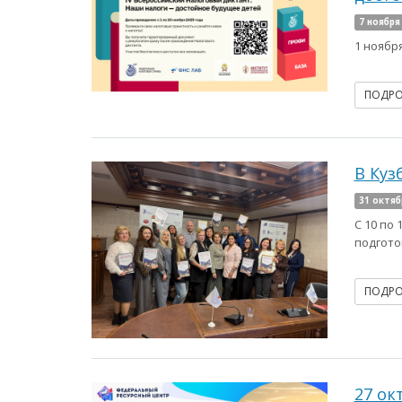
7 ноября
1 ноябр
ПОДР
В Куз
31 октяб
С 10 по
подгото
ПОДР
27 ок