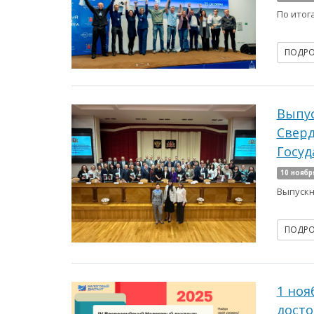
По итог
ПОДР
Выпус
Сверд
Госуд
10 ноябр
Выпускн
ПОДР
1 ноя
досто