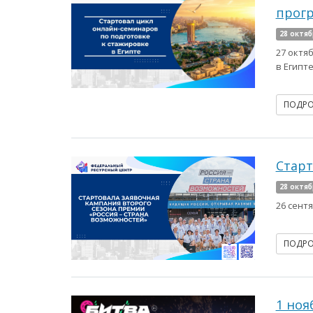
прогр
28 октяб
27 октя
в Египте 
ПОДР
Старт
28 октяб
26 сент
ПОДР
1 ноя