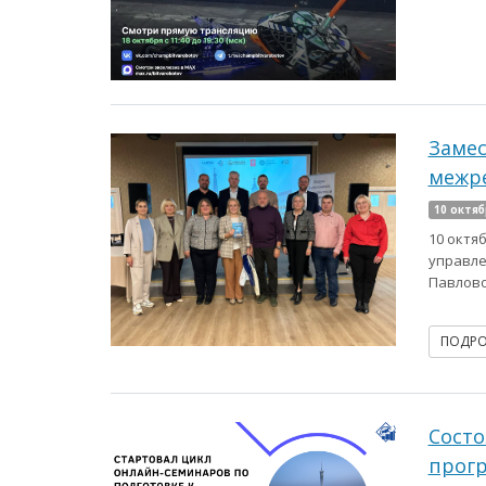
Замес
межре
10 октяб
10 октя
управле
Павлово
ПОДР
Состо
прогр