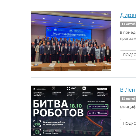
Дирек
13 октяб
В понед
програм
ПОДР
В Лен
13 октяб
Минцифр
ПОДР