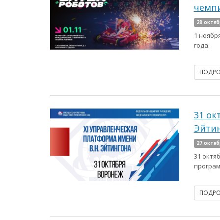
чемпи
28 октяб
1 ноябр
года.
ПОДР
31 ок
Эйти
27 октяб
31 октя
програм
ПОДР