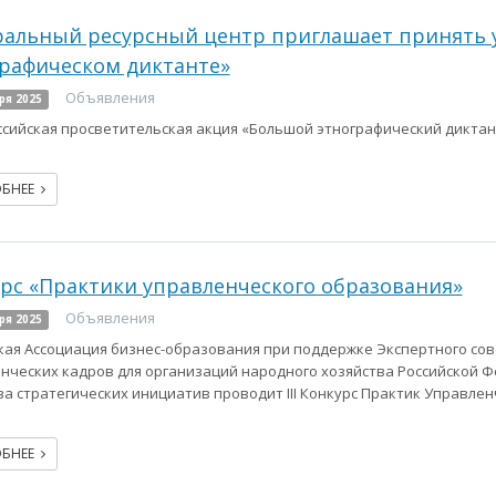
альный ресурсный центр приглашает принять 
рафическом диктанте»
Объявления
ря 2025
ссийская просветительская акция «Большой этнографический диктант»
ОБНЕЕ
рс «Практики управленческого образования»
Объявления
ря 2025
кая Ассоциация бизнес-образования при поддержке Экспертного сов
нческих кадров для организаций народного хозяйства Российской Ф
ва стратегических инициатив проводит III Конкурс Практик Управле
ОБНЕЕ