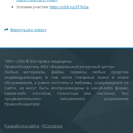
Условия участия:
https://clck.ru/3T7n5a
.
Вернуться к списку
1997—2026
© Все права защищены.
Правообладатель ФБУ «Федеральный ресурсный центр».
Любые материалы, файлы, сервисы, любые средства
индивидуализации, в том числе товарные знаки и знаки
обслуживания, а равно логотипы и эмблемы, содержащиеся на
Сайте, не могут быть воспроизведены в какой-либо форме,
каким-либо способом, полностью или частично, без
предварительного письменного разрешения
Правообладателя.
Разработка сайта
-
ITConstruct