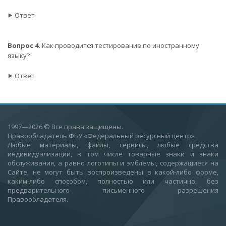
⯈ Ответ
Вопрос 4.
Как проводится тестирование по иностранному
языку?
⯈ Ответ
1997—2026
© Все права защищены.
Правообладатель ФБУ «Федеральный ресурсный центр».
Любые материалы, файлы, сервисы, любые средства
индивидуализации, в том числе товарные знаки и знаки
обслуживания, а равно логотипы и эмблемы, содержащиеся на
Сайте, не могут быть воспроизведены в какой-либо форме,
каким-либо способом, полностью или частично, без
предварительного письменного разрешения
Правообладателя.