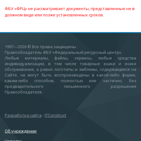
ФБУ «ФРЦ» не рассматривает документы, представленные не в
должном виде или позже установленных сроков.
1997—2026
© Все права защищены.
Правообладатель ФБУ «Федеральный ресурсный центр».
Любые материалы, файлы, сервисы, любые средства
индивидуализации, в том числе товарные знаки и знаки
обслуживания, а равно логотипы и эмблемы, содержащиеся на
Сайте, не могут быть воспроизведены в какой-либо форме,
каким-либо способом, полностью или частично, без
предварительного письменного разрешения
Правообладателя.
Разработка сайта
-
ITConstruct
Об учреждении