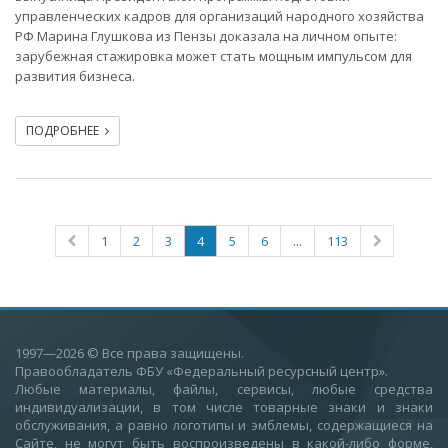
управленческих кадров для организаций народного хозяйства
РФ Марина Глушкова из Пензы доказала на личном опыте:
зарубежная стажировка может стать мощным импульсом для
развития бизнеса.
ПОДРОБНЕЕ
1
2
3
4
5
6
...
113
1997—2026
© Все права защищены.
Правообладатель ФБУ «Федеральный ресурсный центр».
Любые материалы, файлы, сервисы, любые средства
индивидуализации, в том числе товарные знаки и знаки
обслуживания, а равно логотипы и эмблемы, содержащиеся на
Сайте, не могут быть воспроизведены в какой-либо форме,