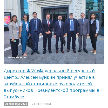
Директор ФБУ «Федеральный ресурсный
центр» Алексей Бункин принял участие в
зарубежной стажировке руководителей-
выпускников Президентской программы в
Стамбуле
Стажировки
23 сентября 2024