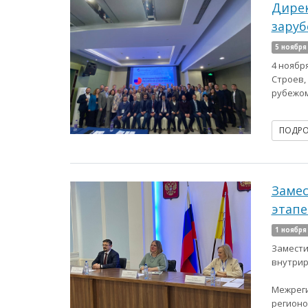
Дирек
заруб
5 ноября
4 ноябр
Строев,
рубежом
ПОДР
Замес
этапе
1 ноября
Замести
внутрир
Межреги
регионо