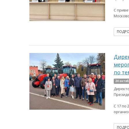
С приве
Московс
ПОДР
Дирек
мероп
по те
24 октяб
Директо
Президе
С 17 по
организ
ПОДР