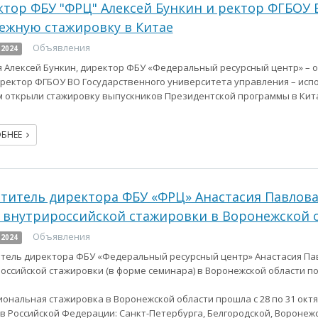
тор ФБУ "ФРЦ" Алексей Бункин и ректор ФГБОУ
ежную стажировку в Китае
Объявления
 2024
я Алексей Бункин, директор ФБУ «Федеральный ресурсный центр» –
 ректор ФГБОУ ВО Государственного университета управления – ис
 открыли стажировку выпускников Президентской программы в Кит
ОБНЕЕ
титель директора ФБУ «ФРЦ» Анастасия Павлов
 внутрироссийской стажировки в Воронежской 
Объявления
 2024
тель директора ФБУ «Федеральный ресурсный центр» Анастасия Па
оссийской стажировки (в форме семинара) в Воронежской области п
ональная стажировка в Воронежской области прошла с 28 по 31 октяб
в Российской Федерации: Санкт-Петербурга, Белгородской, Воронежск