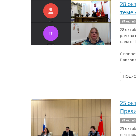
28 ок
теме
28 октяб
28 октя
рамках 
палаты 
С приве
Павлова
ПОДР
25 ок
През
28 октяб
25 октя
центром