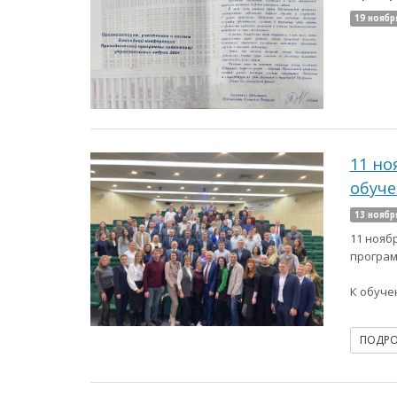
19 ноябр
11 но
обуче
13 ноябр
11 нояб
програм
К обуче
ПОДР