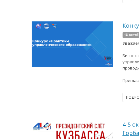
Конку
18 октяб
Уважаем
Бизнес-
управле
проводи
Приглаш
ПОДР
4-5 о
Горба