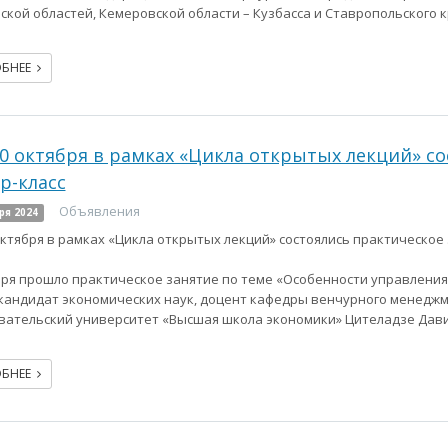
ской областей, Кемеровской области – Кузбасса и Ставропольского к
ОБНЕЕ
30 октября в рамках «Цикла открытых лекций» с
р-класс
Объявления
ря 2024
 октября в рамках «Цикла открытых лекций» состоялись практическое 
бря прошло практическое занятие по теме «Особенности управления
кандидат экономических наук, доцент кафедры венчурного менедж
вательский университет «Высшая школа экономики» Цителадзе Дав
ОБНЕЕ