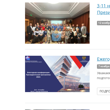
3-11 
Прези
12 ноябр
Ежего
7 ноября
Уважаем
подгото
ПОДР