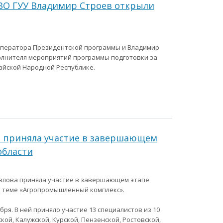
 ВО ГУУ Владимир Строев открыли
 оператора Президентской программы и Владимир
полнителя мероприятий программы подготовки за
айской Народной Республике.
а приняла участие в завершающем
области
влова приняла участие в завершающем этапе
о теме «Агропромышленный комплекс».
ря. В ней приняло участие 13 специалистов из 10
ой, Калужской, Курской, Пензенской, Ростовской,