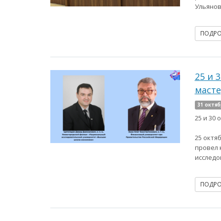
Ульянов
ПОДР
25 и 
масте
31 октяб
25 и 30
25 октя
провел 
исследо
ПОДР