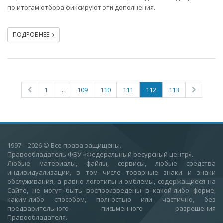
по итогам отбора фиксируют эти дополнения.
ПОДРОБНЕЕ
1
...
109
110
111
112
113
1997—2026
© Все права защищены.
Правообладатель ФБУ «Федеральный ресурсный центр».
Любые материалы, файлы, сервисы, любые средства
индивидуализации, в том числе товарные знаки и знаки
обслуживания, а равно логотипы и эмблемы, содержащиеся на
Сайте, не могут быть воспроизведены в какой-либо форме,
каким-либо способом, полностью или частично, без
предварительного письменного разрешения
Правообладателя.