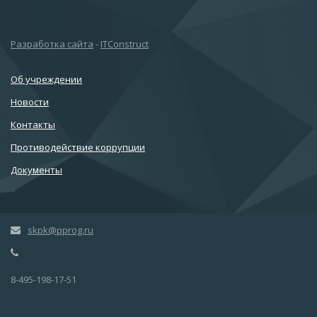
Разработка сайта
-
ITConstruct
Об учреждении
Новости
Контакты
Противодействие коррупции
Документы
skpk@pprog.ru
8-495-198-17-51